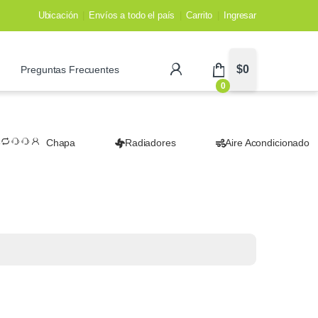
Ubicación
Envíos a todo el país
Carrito
Ingresar
$
0
Preguntas Frecuentes
0
Chapa
Radiadores
Aire Acondicionado