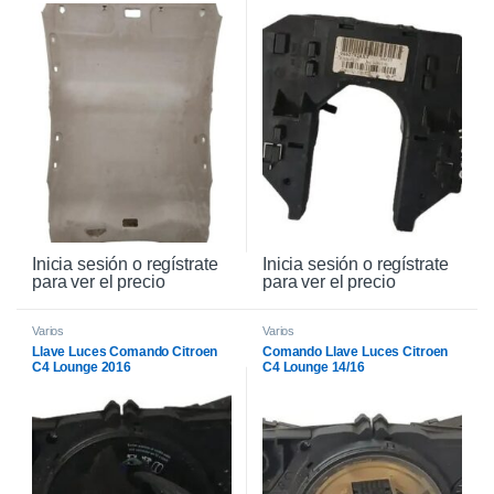
Inicia sesión o regístrate
Inicia sesión o regístrate
para ver el precio
para ver el precio
Varios
Varios
Llave Luces Comando Citroen
Comando Llave Luces Citroen
C4 Lounge 2016
C4 Lounge 14/16